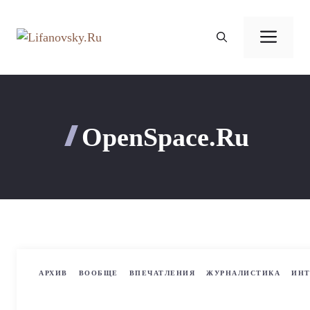
Перейти
к
Ме
содержимому
OpenSpace.Ru
АРХИВ
ВООБЩЕ
ВПЕЧАТЛЕНИЯ
ЖУРНАЛИСТИКА
ИНТ