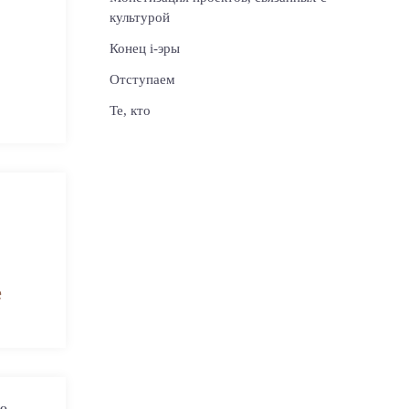
культурой
Конец i-эры
Отступаем
Те, кто
е