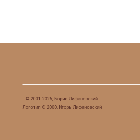
©
2001-2026, Борис Лифановский.
Логотип © 2000, Игорь Лифановский