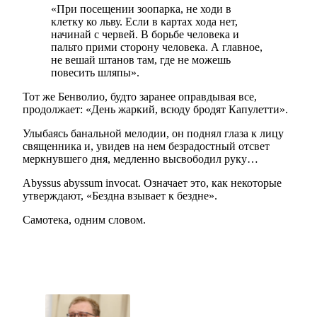
«При посещении зоопарка, не ходи в
клетку ко льву. Если в картах хода нет,
начинай с червей. В борьбе человека и
пальто прими сторону человека. А главное,
не вешай штанов там, где не можешь
повесить шляпы».
Тот же Бенволио, будто заранее оправдывая все,
продолжает: «День жаркий, всюду бродят Капулетти».
Улыбаясь банальной мелодии, он поднял глаза к лицу
священника и, увидев на нем безрадостный отсвет
меркнувшего дня, медленно высвободил руку…
Abyssus abyssum invocat. Означает это, как некоторые
утверждают, «Бездна взывает к бездне».
Самотека, одним словом.