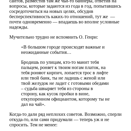
сайтов, разместив там же чьи-то баннеры, ответив на
вопросы, которые задаются из года в год, попытавшись
сосредоточиться на новых целях, обсудив
бесперспективность каких-то отношений, тут же —
почти одновременно — впадаешь во вполне условные
надежды.
Мучительно трудно не вспомнить О. Генри:
«В большом городе происходят важные и
неожиданные события…
Бродишь по улицам, кто-то манит тебя
пальцем, роняет к твоим ногам платок, на
тебя роняют кирпич, лопается трос в лифте
или твой банк, ты не ладишь с женой или
твой желудок не ладит с готовыми обедами
– судьба швыряет тебя из стороны в
сторону, как кусок пробки в вине,
откупоренном официантом, которому ты не
дал на чай».
Когда-то дали ряд неплохих советов. Возможно, сперли
откуда-то, или сами придумали — теперь уж и не
спросить. Тем не менее: