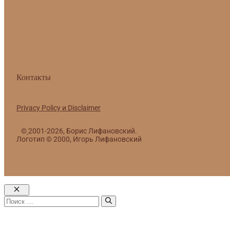
Контакты
Privacy Policy и Disclaimer
©
2001-2026, Борис Лифановский.
Логотип © 2000, Игорь Лифановский
Закрыть
Поиск: