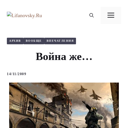
Перейти
к
Ме
содержимому
АРХИВ
ВООБЩЕ
ВПЕЧАТЛЕНИЯ
Война же…
14/11/2009