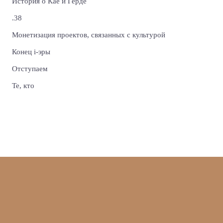
История о Кае и Герде
.38
Монетизация проектов, связанных с культурой
Конец i-эры
Отступаем
Те, кто