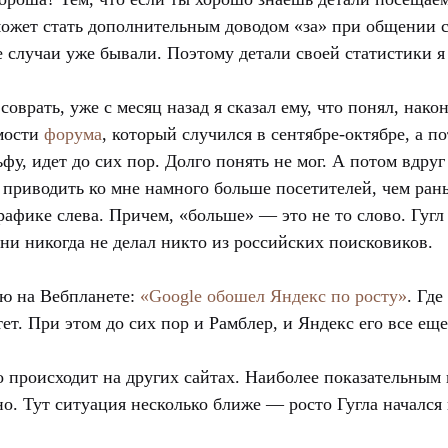
 может стать дополнительным доводом «за» при общении
е случаи уже бывали. Поэтому детали своей статистики я
соврать, уже с месяц назад я сказал ему, что понял, након
мости
форума
, который случился в сентябре-октябре, а п
ьфу, идет до сих пор. Долго понять не мог. А потом вдруг
 приводить ко мне намного больше посетителей, чем рань
афике слева. Причем, «больше» — это не то слово. Гугл
зни никогда не делал никто из российских поисковиков.
ью на Вебпланете:
«Google обошел Яндекс по росту»
. Где
тет. При этом до сих пор и Рамблер, и Яндекс его все ещ
о происходит на других сайтах. Наиболее показательным
но. Тут ситуация несколько ближе — росто Гугла начался 