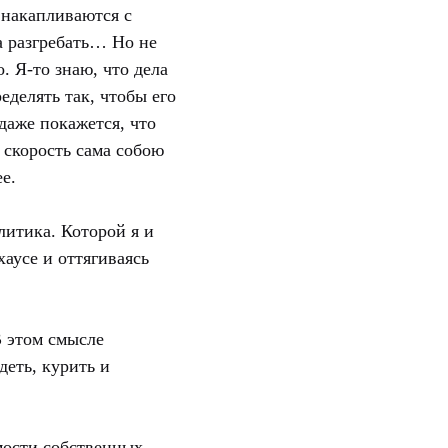
а накапливаются с
а разгребать… Но не
. Я-то знаю, что дела
еделять так, чтобы его
 даже покажется, что
 скорость сама собою
е.
алитика. Которой я и
аусе и оттягиваясь
В этом смысле
еть, курить и
мости собственных