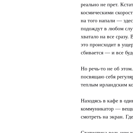
реально не прет. Кста
космическими скорост
на того напали — здес
подождут в любом случ
хватало на все сразу. 
это происходит в ущер
сбивается — и все буд
Но речь-то не об этом
посвящаю себя регуля
теплым ирландским к
Находясь в кафе в оди
коммуникатор — вещь 
смотреть на экран. Гд
Статистика ведь чем 