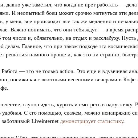
ти, давно уже заметил, что когда не прет работать — дел
ями. И неопытный боец может срочно метнуться эти дел
ь, у меня, все происходит все так же медленно и печально
ае. Важно понимать, что они тебя ждут — а время распр
В том числе и, обязательно, на отдых и расслабуху. Пусть
б делам. Главное, что при таком подходе эта космическая
ет решаться намного проще и, как это ни странно, быстре
. Работа — это не только action. Это еще и вдумчивая ан
рно, посиживая слякотными весенними вечерами в Кофе х
офе.
ночестве, глупо сидеть, курить и смотреть в одну точку. 
удобная. С его помощью, скажем, можно ненапряжно сид
е заботливый Liveinternet
демонстрирует статистику
.
хороша? Тем, что если ты хорошо знаешь детали посещае