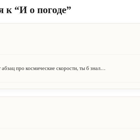
 к “И о погоде”
от абзац про космические скорости, ты б знал…