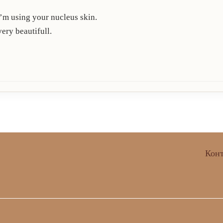
I’m using your nucleus skin.
very beautifull.
Кон