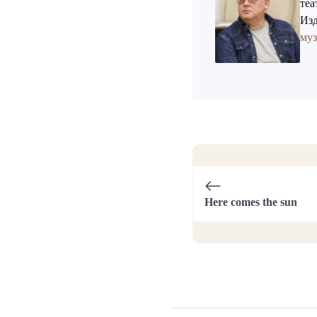
теа
Изд
му
Here comes the sun