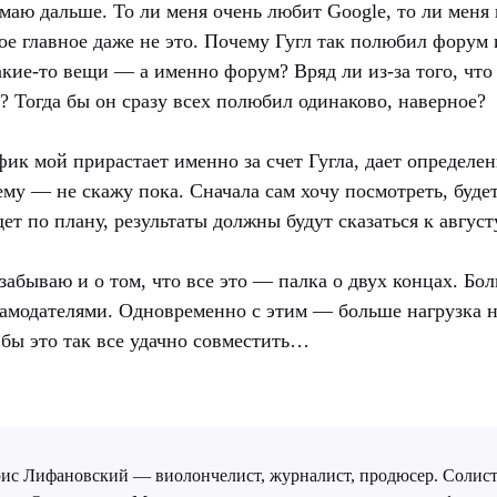
умаю дальше. То ли меня очень любит Google, то ли меня 
ое главное даже не это. Почему Гугл так полюбил форум
какие-то вещи — а именно форум? Вряд ли из-за того, что
? Тогда бы он сразу всех полюбил одинаково, наверное?
фик мой прирастает именно за счет Гугла, дает определе
му — не скажу пока. Сначала сам хочу посмотреть, будет
дет по плану, результаты должны будут сказаться к авгус
 забываю и о том, что все это — палка о двух концах. Б
ламодателями. Одновременно с этим — больше нагрузка на
бы это так все удачно совместить…
ис Лифановский — виолончелист, журналист, продюсер. Солист