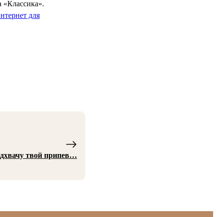
а «Классика».
нтернет для
одхвачу твой припев…