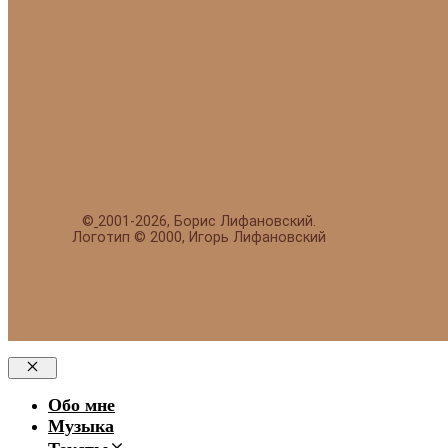
©
2001-2026, Борис Лифановский.
Логотип © 2000, Игорь Лифановский
Закрыть
Обо мне
Музыка