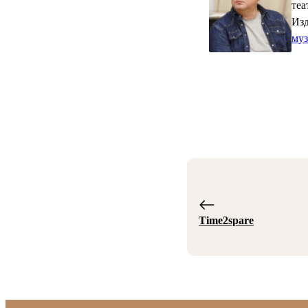
теа
Изд
му
Time2spare