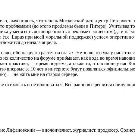
дело, выяснилось, что теперь Московский дата-центр Петерхоста
-то проблемами (до этого проблемы были в Питере). Учитывая то,
ка у меня есть договоренность о рекламе с клиентом (да и на ма
ы (т.е. Lupus при моей моральной поддержке) успеем оперативно
тложится до начала апреля.
надо, ибо нагрузка растет на глазах. Не знаю, откуда у нас стол
о их количество на форуме прибывает, как вода во время наводн
ывает практика, — время подъема, а также то, что в июне у нас К
 что впервые за 10 лет в интернете будут появляться официальные
аю) — не жить мне на старом сервере.
е психовать и не волноваться. Все равно все решится наилучшим
ис Лифановский — виолончелист, журналист, продюсер. Солист