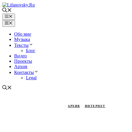
Перейти
к
содержимому
Меню
Меню
Обо мне
Музыка
Тексты
Блог
Видео
Проекты
Архив
Контакты
Legal
АРХИВ
ИНТЕРНЕТ