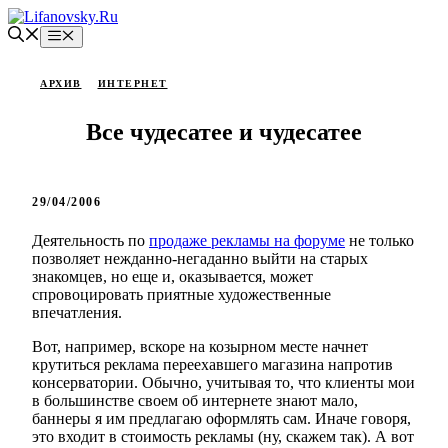
Перейти
к
Меню
содержимому
АРХИВ
ИНТЕРНЕТ
Все чудесатее и чудесатее
29/04/2006
Деятельность по
продаже рекламы на форуме
не только
позволяет нежданно-негаданно выйти на старых
знакомцев, но еще и, оказывается, может
спровоцировать приятные художественные
впечатления.
Вот, например, вскоре на козырном месте начнет
крутиться реклама переехавшего магазина напротив
консерватории. Обычно, учитывая то, что клиенты мои
в большинстве своем об интернете знают мало,
баннеры я им предлагаю оформлять сам. Иначе говоря,
это входит в стоимость рекламы (ну, скажем так). А вот