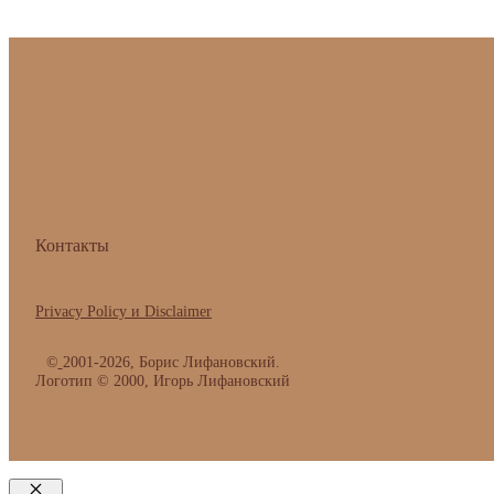
Контакты
Privacy Policy и Disclaimer
©
2001-2026, Борис Лифановский.
Логотип © 2000, Игорь Лифановский