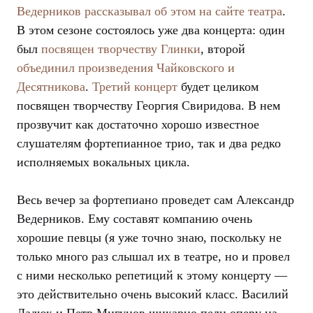
Ведерников рассказывал об этом на сайте театра
.
В этом сезоне состоялось уже два концерта: один
был
посвящен творчеству Глинки
, второй
объединил произведения Чайковского и
Десятникова
.
Третий концерт
будет целиком
посвящен творчеству Георгия Свиридова. В нем
прозвучит как достаточно хорошо известное
слушателям фортепианное трио, так и два редко
исполняемых вокальных цикла.
Весь вечер за фортепиано проведет сам Александр
Ведерников. Ему составят компанию очень
хорошие певцы (я уже точно знаю, поскольку не
только много раз слышал их в театре, но и провел
с ними несколько репетиций к этому концерту —
это действительно очень высокий класс. Василий
Ладюк и Петр Мигунов шикарно пели оперу на