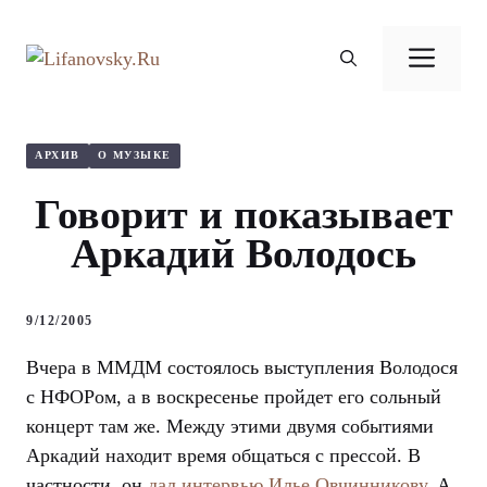
Перейти
к
Ме
содержимому
АРХИВ
О МУЗЫКЕ
Говорит и показывает
Аркадий Володось
9/12/2005
Вчера в ММДМ состоялось выступления Володося
с НФОРом, а в воскресенье пройдет его сольный
концерт там же. Между этими двумя событиями
Аркадий находит время общаться с прессой. В
частности, он
дал интервью Илье Овчинникову
. А