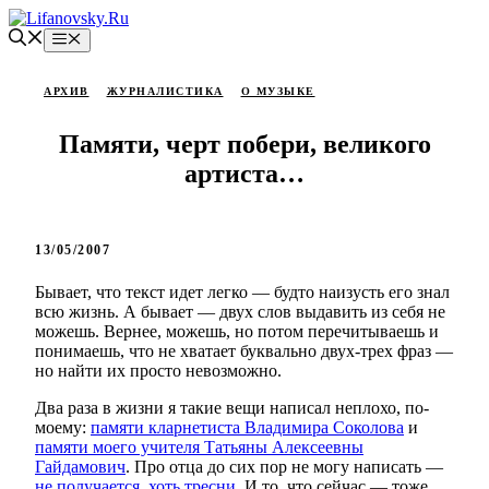
Перейти
к
Меню
содержимому
АРХИВ
ЖУРНАЛИСТИКА
О МУЗЫКЕ
Памяти, черт побери, великого
артиста…
13/05/2007
Бывает, что текст идет легко — будто наизусть его знал
всю жизнь. А бывает — двух слов выдавить из себя не
можешь. Вернее, можешь, но потом перечитываешь и
понимаешь, что не хватает буквально двух-трех фраз —
но найти их просто невозможно.
Два раза в жизни я такие вещи написал неплохо, по-
моему:
памяти кларнетиста Владимира Соколова
и
памяти моего учителя Татьяны Алексеевны
Гайдамович
. Про отца до сих пор не могу написать —
не получается, хоть тресни
. И то, что сейчас — тоже.