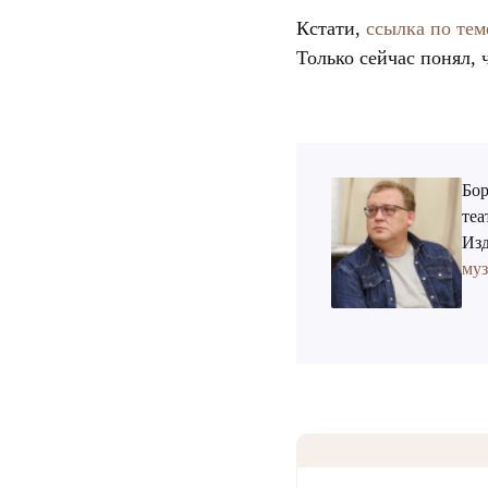
Кстати,
ссылка по тем
Только сейчас понял, 
Бор
теа
Изд
му