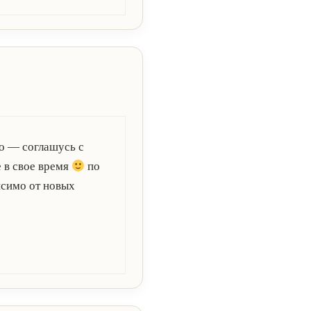
но — соглашусь с
е в свое время
по
исимо от новых