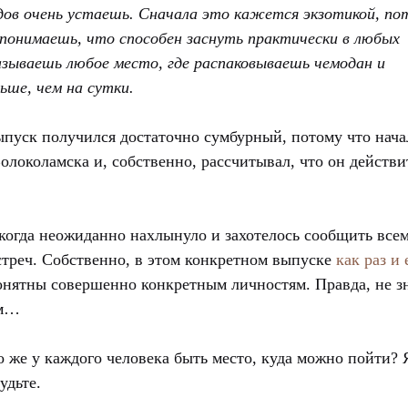
дов очень устаешь. Сначала это кажется экзотикой, по
понимаешь, что способен заснуть практически в любых
называешь любое место, где распаковываешь чемодан и
ьше, чем на сутки.
ыпуск получился достаточно сумбурный, потому что начал
олоколамска и, собственно, рассчитывал, что он действи
когда неожиданно нахлынуло и захотелось сообщить всем,
стреч. Собственно, в этом конкретном выпуске
как раз и
онятны совершенно конкретным личностям. Правда, не зн
ым…
 же у каждого человека быть место, куда можно пойти? Я
удьте.