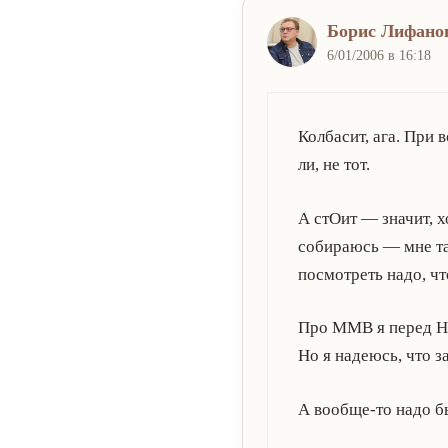
Борис Лифано
6/01/2006 в 16:18
Колбасит, ага. При 
ли, не тот.
А стОит — значит, 
собираюсь — мне та
посмотреть надо, ч
Про ММВ я перед НГ
Но я надеюсь, что з
А вообще-то надо бы