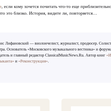
е
, если кому хочется почитать что-то еще приблизительно
что это близко. История, видите ли, повторяется…
ис Лифановский — виолончелист, журналист, продюсер. Солист
тра. Основатель «Московского музыкального вестника» и форум
атель и главный редактор ClassicalMusicNews.Ru. Автор книг
«И
зыканта»
и
«Реконструкция»
.