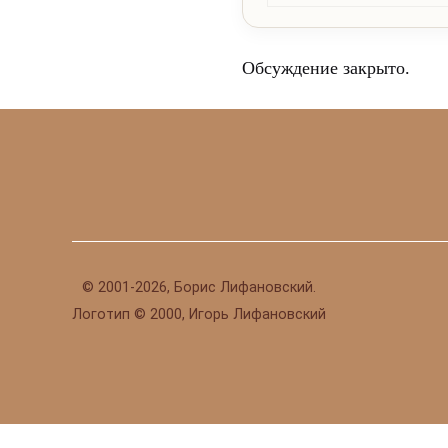
Обсуждение закрыто.
©
2001-2026, Борис Лифановский.
Логотип © 2000, Игорь Лифановский