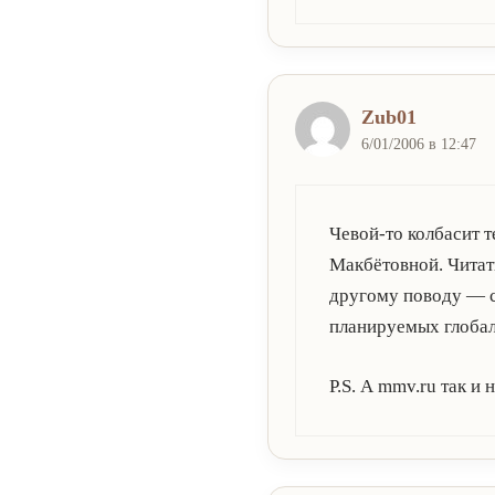
Zub01
6/01/2006 в 12:47
Чевой-то колбасит 
Макбётовной. Читать
другому поводу — с
планируемых глобал
P.S. А mmv.ru так и