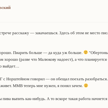
вский
встрече расскажу — закачаешься. Здесь об этом не место пи
хорошо. Пиарить больше — да куда уж больше.
"Обертоны"
м хорошо (разве что Малюкову надоест), а что планируется 
то выйдет…
 с Норштейном говорил — он обещал поехать разобраться. 
аживет. ММВ теперь мне нужен, я понял зачем.
 пива выпить как-нибудь. А то вскоре такая работа начнет