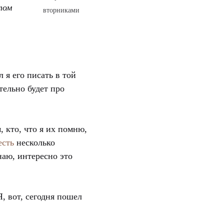
том
вторниками
 я его писать в той
тельно будет про
 кто, что я их помню,
 есть
несколько
аю, интересно это
, вот, сегодня пошел