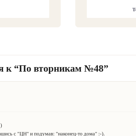
Т
я к “По вторникам №48”
)
ись с "ЦН" и подумав: "наконец-то дома" :-).