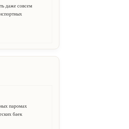
сть даже совсем
анспортных
енных паромах
еских баек