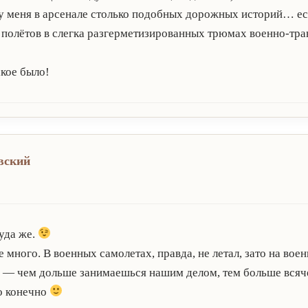
о у меня в арсенале столько подобных дорожных историй… е
е полётов в слегка разгерметизированных трюмах военно-тр
акое было!
вский
уда же.
 много. В военных самолетах, правда, не летал, зато на во
е — чем дольше занимаешься нашим делом, тем больше всяч
о конечно