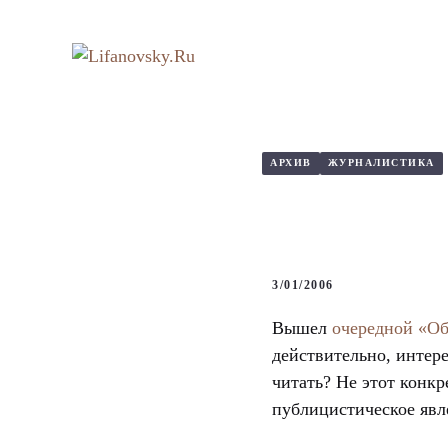
Перейти
к
содержимому
АРХИВ
ЖУРНАЛИСТИКА
3/01/2006
Вышел
очередной «О
действительно, интере
читать? Не этот конк
публицистическое яв