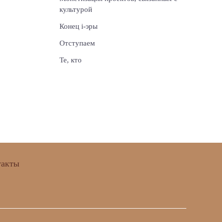
культурой
Конец i-эры
Отступаем
Те, кто
такты