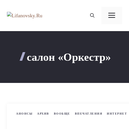
Перейти
к
Ме
содержимому
салон «Оркестр»
АНОНСЫ
АРХИВ
ВООБЩЕ
ВПЕЧАТЛЕНИЯ
ИНТЕРНЕТ