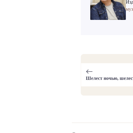
Изд
му
Шелест ночью, шеле