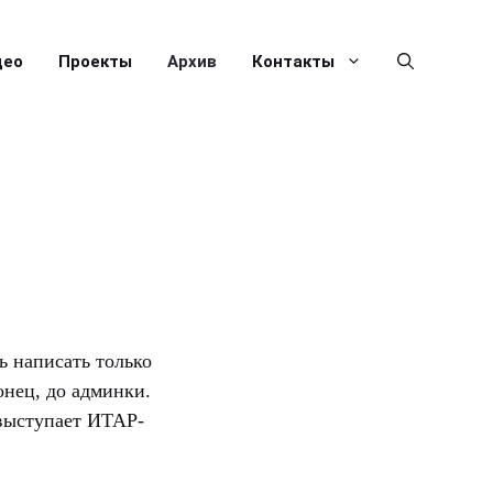
део
Проекты
Архив
Контакты
ь написать только
онец, до админки.
 выступает ИТАР-