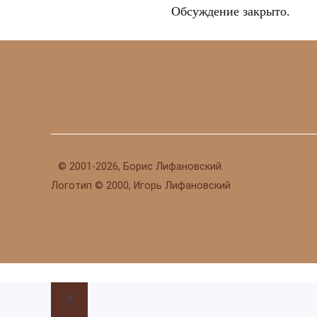
Обсуждение закрыто.
©
2001-2026, Борис Лифановский.
Логотип © 2000, Игорь Лифановский