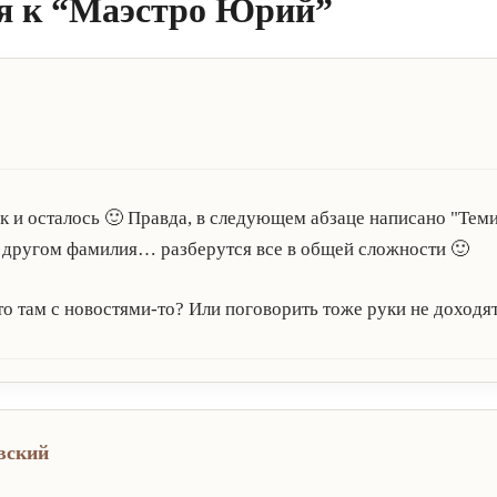
я к “Маэстро Юрий”
ак и осталось 🙂 Правда, в следующем абзаце написано "Теми
в другом фамилия… разберутся все в общей сложности 🙂
то там с новостями-то? Или поговорить тоже руки не доходя
вский