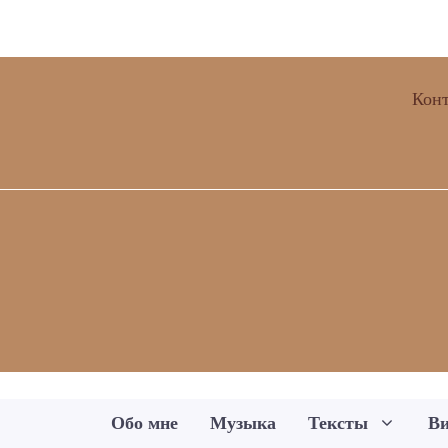
Кон
Обо мне
Музыка
Тексты
Ви