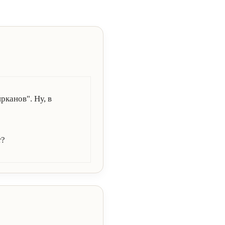
рканов". Ну, в
т?