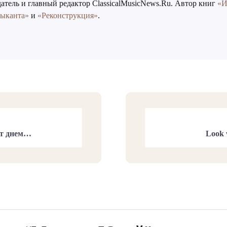
атель и главный редактор ClassicalMusicNews.Ru. Автор книг
«И
зыканта»
и
«Реконструкция»
.
ст днем…
Look w