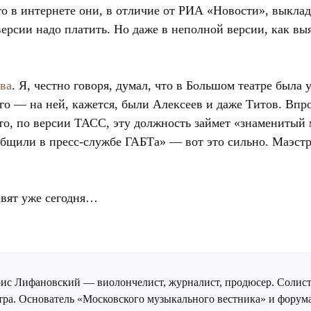
 что в интернете они, в отличие от РИА «Новости», выкл
версии надо платить. Но даже в неполной версии, как вы
ва
. Я, честно говоря, думал, что в Большом театре была
о — на ней, кажется, были Алексеев и даже Титов. Впроч
что, по версии ТАСС, эту должность займет «знаменитый 
бщили в пресс-службе ГАБТа» — вот это сильно. Маэст
авят уже сегодня…
ис Лифановский — виолончелист, журналист, продюсер. Солист
тра. Основатель «Московского музыкального вестника» и форум