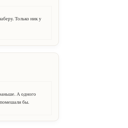
аберу. Только ник у
 раньше. А одного
 помешали бы.