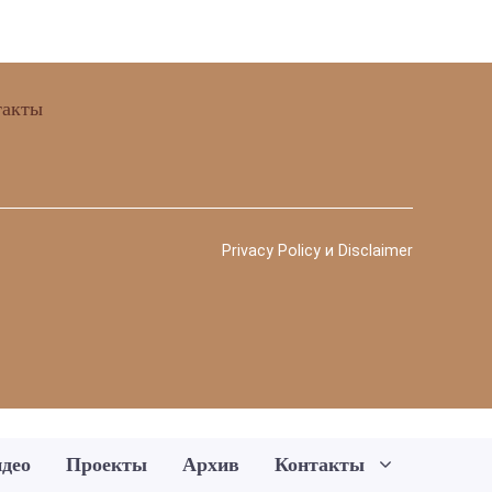
такты
Privacy Policy и Disclaimer
део
Проекты
Архив
Контакты