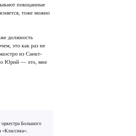
адывают покоцанные
ясняется, тоже можно
 уже должность
ем, это как раз не
маэстро из Санкт-
ро Юрий — это, мне
 оркестра Большого
а «Классика».