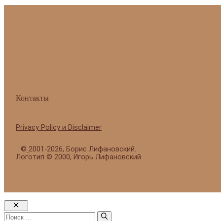
Контакты
Privacy Policy и Disclaimer
©
2001-2026, Борис Лифановский.
Логотип © 2000, Игорь Лифановский
Закрыть
Поиск: