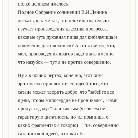
полке целиком имелось
Полное Собрание сочинений В.И.Ленина —
дескать, как же так, что плохиш тщательно
изучает произведения классика прогресса,
каковые суть духовная пиша для кибальчиша и
обличения для плохишей? А тот ответил, что,
мол, произведения врагов надо знать именно
что назубок — тут я не против совершенно.
Ну а в общих чертах, конечно, этот опус
эротически привлекателен идеей того, что
сатана может творить добро, что "забейте все
щели, чтобы милосердие не проникало", "сами
придут и дадут" или как там (я совсем не
гарантирую цитатность, но ты помнишь, о
каких фрагментах я говорю) — т.е. совершенно
сатанинской идеей, из каких бы