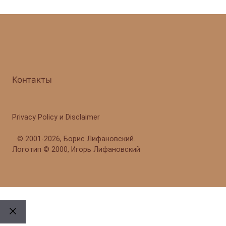
Контакты
Privacy Policy и Disclaimer
©
2001-2026, Борис Лифановский.
Логотип © 2000, Игорь Лифановский
Закрыть