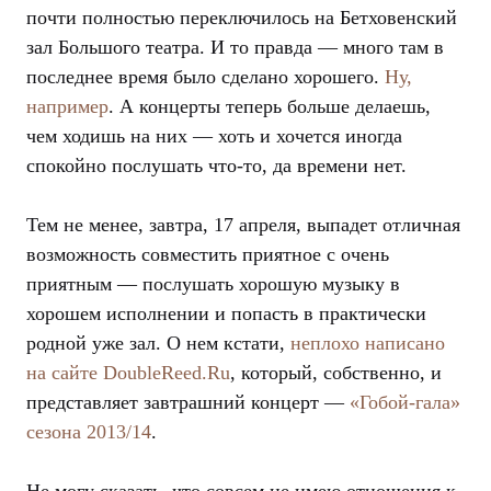
почти полностью переключилось на Бетховенский
зал Большого театра. И то правда — много там в
последнее время было сделано хорошего.
Ну,
например
. А концерты теперь больше делаешь,
чем ходишь на них — хоть и хочется иногда
спокойно послушать что-то, да времени нет.
Тем не менее, завтра, 17 апреля, выпадет отличная
возможность совместить приятное с очень
приятным — послушать хорошую музыку в
хорошем исполнении и попасть в практически
родной уже зал. О нем кстати,
неплохо написано
на сайте DoubleReed.Ru
, который, собственно, и
представляет завтрашний концерт —
«Гобой-гала»
сезона 2013/14
.
Не могу сказать, что совсем не имею отношения к