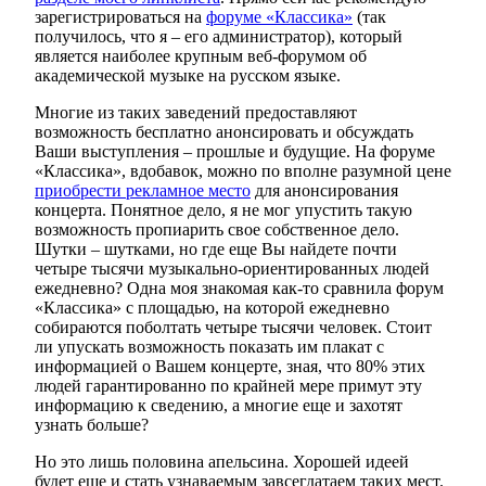
зарегистрироваться на
форуме «Классика»
(так
получилось, что я – его администратор), который
является наиболее крупным веб-форумом об
академической музыке на русском языке.
Многие из таких заведений предоставляют
возможность бесплатно анонсировать и обсуждать
Ваши выступления – прошлые и будущие. На форуме
«Классика», вдобавок, можно по вполне разумной цене
приобрести рекламное место
для анонсирования
концерта. Понятное дело, я не мог упустить такую
возможность пропиарить свое собственное дело.
Шутки – шутками, но где еще Вы найдете почти
четыре тысячи музыкально-ориентированных людей
ежедневно? Одна моя знакомая как-то сравнила форум
«Классика» с площадью, на которой ежедневно
собираются поболтать четыре тысячи человек. Стоит
ли упускать возможность показать им плакат с
информацией о Вашем концерте, зная, что 80% этих
людей гарантированно по крайней мере примут эту
информацию к сведению, а многие еще и захотят
узнать больше?
Но это лишь половина апельсина. Хорошей идеей
будет еще и стать узнаваемым завсегдатаем таких мест.