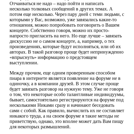
Отчаиваться не надо – надо пойти и написать
несколько толковых сообщений в других темах. А
потом еще несколько. Через пару дней с теми людьми, с
которыми у Вас, возможно, уже завязались какие-то
отношения, можно попробовать поговорить о Вашем
концерте. Собственно говоря, можно их просто-
напросто пригласить на него. Но еще лучше – завязать
дискуссию не о самом концерте, а, например, о тех
произведениях, которые будут исполняться, или об их
авторах. В такой разговор проще будет непринужденно
«впрыснуть» информацию о предстоящем
выступлении.
Между прочим, еще одним проверенным способом
пиара в интернете является появление на форуме не в
одиночку, а в компании друзей. В этом случае проще
будет завязать разговор на нужную тему. Уже не говоря
о том, что некоторые особо талантливые индивидуумы,
бывает, самостоятельно регистрируются на форуме под
несколькими Никами сразу и начинают беседовать
сами с собой. Как правило, вычислить их не составляет
никакого труда, а на своем форуме я такие методы не
приветствую, однако, это вполне может дать Вам пищу
для некоторых размышлений.