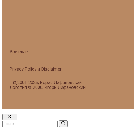
Контакты
Privacy Policy и Disclaimer
©
2001-2026, Борис Лифановский.
Логотип © 2000, Игорь Лифановский
Закрыть
Поиск: