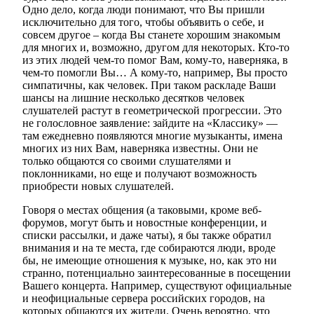
Одно дело, когда люди понимают, что Вы пришли
исключительно для того, чтобы объявить о себе, и
совсем другое – когда Вы станете хорошим знакомым
для многих и, возможно, другом для некоторых. Кто-то
из этих людей чем-то помог Вам, кому-то, наверняка, в
чем-то помогли Вы… А кому-то, например, Вы просто
симпатичны, как человек. При таком раскладе Ваши
шансы на лишние несколько десятков человек
слушателей растут в геометрической прогрессии. Это
не голословное заявление: зайдите на «Классику» —
там ежедневно появляются многие музыканты, имена
многих из них Вам, наверняка известны. Они не
только общаются со своими слушателями и
поклонниками, но еще и получают возможность
приобрести новых слушателей.
Говоря о местах общения (а таковыми, кроме веб-
форумов, могут быть и новостные конференции, и
списки рассылки, и даже чаты), я бы также обратил
внимания и на те места, где собираются люди, вроде
бы, не имеющие отношения к музыке, но, как это ни
странно, потенциально заинтересованные в посещении
Вашего концерта. Например, существуют официальные
и неофициальные сервера российских городов, на
которых общаются их жители. Очень вероятно, что