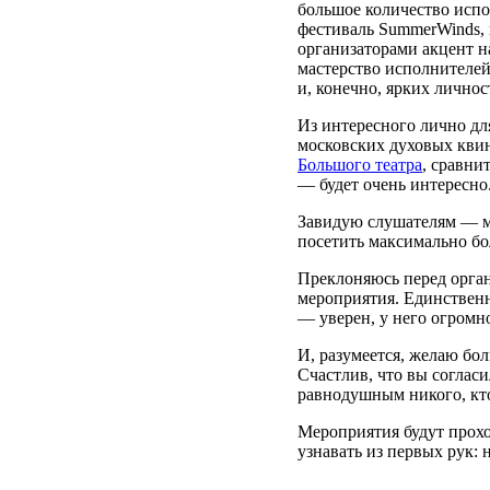
большое количество испо
фестиваль SummerWinds, 
организаторами акцент н
мастерство исполнителей
и, конечно, ярких личнос
Из интересного лично дл
московских духовых квин
Большого театра
, сравни
— будет очень интересно
Завидую слушателям — м
посетить максимально бо
Преклоняюсь перед орган
мероприятия. Единственн
— уверен, у него огромн
И, разумеется, желаю бо
Счастлив, что вы согласи
равнодушным никого, кто
Мероприятия будут прохо
узнавать из первых рук: 