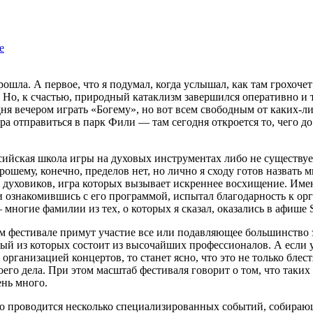
рошла. А первое, что я подумал, когда услышал, как там грохоче
Но, к счастью, природный катаклизм завершился оперативно и т
дня вечером играть «Богему», но вот всем свободным от каких-л
а отправиться в парк Фили — там сегодня откроется то, чего до
сийская школа игры на духовых инструментах либо не существует
рошему, конечно, пределов нет, но лично я сходу готов назвать
духовиков, игра которых вызывает искреннее восхищение. Имен
 ознакомившись с его программой, испытал благодарность к ор
 многие фамилии из тех, о которых я сказал, оказались в афише
ом фестивале примут участие все или подавляющее большинство
ый из которых состоит из высочайших профессионалов. А если 
организацией концертов, то станет ясно, что это не только бле
оего дела. При этом масштаб фестиваля говорит о том, что таки
ень много.
но проводится несколько специализированных событий, собираю