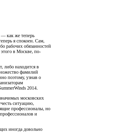
т — как же теперь
еперь я спокоен. Сам,
ибо рабочих обязанностей
 этого в Москве, по-
, либо находится в
 множество фамилий
но поэтому, узнав о
ганизаторам
 SummerWinds 2014.
 значимых московских
учесть ситуацию,
стящие профессионалы, но
х профессионалов и
щих иногда довольно