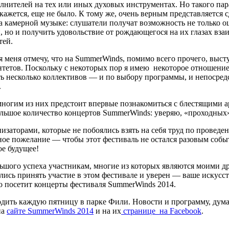
лнителей на тех или иных духовых инструментах. Но такого пар
кажется, еще не было. К тому же, очень верным представляется
а камерной музыке: слушатели получат возможность не только 
, но и получить удовольствие от рождающегося на их глазах вз
тей.
я меня отмечу, что на SummerWinds, помимо всего прочего, выст
тетов. Поскольку с некоторых пор я имею некоторое отношени
ть несколько коллективов — и по выбору программы, и непосре
.
ногим из них предстоит впервые познакомиться с блестящими 
льшое количество концертов SummerWinds: уверяю, «проходных»
изаторами, которые не побоялись взять на себя труд по проведе
ое пожелание — чтобы этот фестиваль не остался разовым собы
ое будущее!
льшого успеха участникам, многие из которых являются моими др
лись принять участие в этом фестивале и уверен — ваше искусст
 посетит концерты фестиваля SummerWinds 2014.
дить каждую пятницу в парке Фили. Новости и программу, дума
на
сайте SummerWinds 2014
и на их
странице на Facebook
.