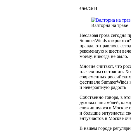
6/06/2014
Валторна на траве
Неслабая гроза сегодня п
SummerWinds откроются? 
правда, отправлюсь сего
рекомендую к шести вечер
моему, никогда не было.
Многие считают, что рос
плачевном состоянии. Хо
современных российских 
фестивале SummerWinds и
и невероятную радость —
Собственно говоря, в эт
духовых ансамблей, кажд
сложившуюся в Москве с 
и большие энтузиасты св
энтузиастов в Москве оч
В нашем городе регуляр