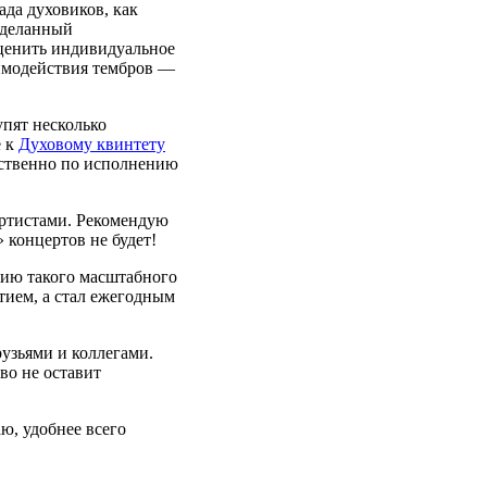
ада духовиков, как
 сделанный
оценить индивидуальное
аимодействия тембров —
упят несколько
е к
Духовому квинтету
дственно по исполнению
артистами. Рекомендую
 концертов не будет!
нию такого масштабного
тием, а стал ежегодным
узьями и коллегами.
во не оставит
ю, удобнее всего