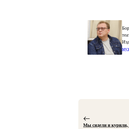
Бор
теа
Изд
му
Мы сидели и курили,