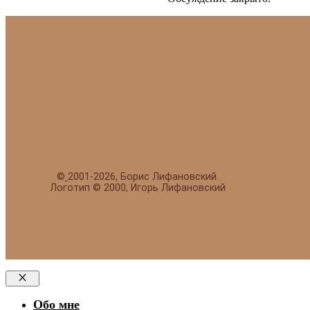
©
2001-2026, Борис Лифановский.
Логотип © 2000, Игорь Лифановский
Закрыть
Обо мне