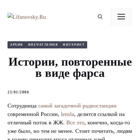
Перейти
к
Ме
содержимому
АРХИВ
ВПЕЧАТЛЕНИЯ
ИНТЕРНЕТ
Истории, повторенные
в виде фарса
21/01/2006
Сотрудница
самой загадочной радиостанции
современной России,
lensla
, делится ссылкой на
отличный поток в ЖЖ.
Все это
, конечно, когда-то
уже было, но тем не менее. Стоит почитать, людям
в голову приходит масса отличных идей.